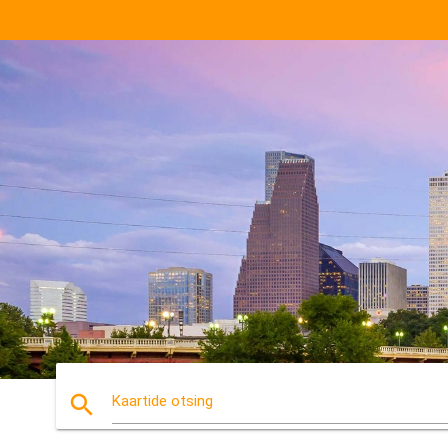
search
Kaartide otsing