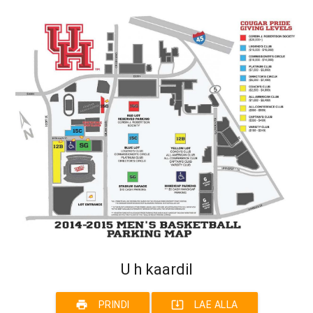
U h kaardil
print
system_update_alt
PRINDI
LAE ALLA