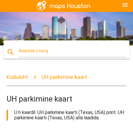
menu
search
Kaartide otsing
Koduleht
UH parkimine kaart
UH parkimine kaart
U h kaardil. UH parkimine kaarti (Texas, USA) print. UH
parkimine kaarti (Texas, USA) alla laadida.